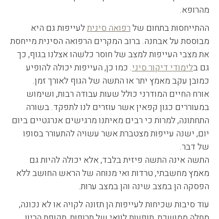
מהרופא.
ההתייחסות בתחום של
רפואה סינית
לעייפות גם היא
מבוססת על אבחנה. ברוב המקרים הרפואה הסינית מייחסת
את מצבי העייפות למצב של חוסר כלשהו אצלנו בגוף, כך
גם ב
לימודי דיקור סיני
. כמו כן, העייפות יכולה להופיע
כמובן עקב מאמץ יתר או התשה של הגוף לאורך זמן.
אורח החיים המודרני כולל שעות עבודה רבות, ושימוש
במעוררים כגון קפאין אשר עוזרים לנו לתפקד. בשורה
התחתונה, למרות כי רבים מאיתנו מרגישים אנרגטיים ביום
יום, ישנה עייפות מצטברת אשר עשויה להתעורר בסופו
של דבר.
התשה אינה התשה פיזית בלבד, אלא יכולה להיות גם
מאמץ מחשבתי, טרדות ואי מנוחה של הראש החושב ללא
הפסקה הן במצב שינה והן במצב ערות.
עוד סיבות שכיחות לעייפות הן תזונה לקויה או לא נכונה,
מחלה ממושכת, תופעות לוואי של תרופות, תקופת הריון