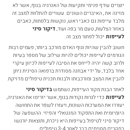
יוצרים עודף פנימי ותקיעות של האנרגיה בגוף, אשר לא
מזינה את , האיברים השונים. עשויים להתלוות למצב זה
מלבד עייפות גם כאבי ראש, נוקשות בלסתות, כאבים
באזור הצלעות, טעם מר בפה ועוד,
דיקור סיני
לעייפות
יכול לפתור מצב זה.
חשוב להבין שהיות וגוף האדם מורכב ביותר, פעמים רבות
הגורמים לעייפות יכולים להיות שילוב של מספר בעיות
ולרוב קשה יהיה לייחס את הסיבה לעייפות לכיוון עיקרי
אחד בלבד, על ידי אבחנה מסודרת ברפואה הסינית ניתן
להבין את המצב ומורכבותו ולבנות תכנית טיפולים מדויקת.
לאחר הבנת מקור העייפות, נשתמש
בדיקור סיני
לעייפות
כדי לגרות נקודות בגוף, אשר יזרימו את האנרגיה,
יעוררו את המערכות השונות, ויעזרו לשפר את התחושה
היומיומית ואת התפקוד המנטאלי והפיזי. ההשפעה של
דיקור סיני לטיפול בעייפות היא ניכרת, ותוצאות יורגשו
במקרים מסוימים כבר לאחר 3-4 טיפולים.