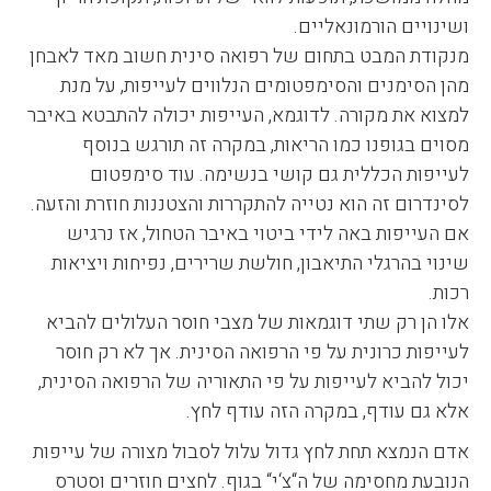
ושינויים הורמונאליים.
מנקודת המבט בתחום של רפואה סינית חשוב מאד לאבחן
מהן הסימנים והסימפטומים הנלווים לעייפות, על מנת
למצוא את מקורה. לדוגמא, העייפות יכולה להתבטא באיבר
מסוים בגופנו כמו הריאות, במקרה זה תורגש בנוסף
לעייפות הכללית גם קושי בנשימה. עוד סימפטום
לסינדרום זה הוא נטייה להתקררות והצטננות חוזרת והזעה.
אם העייפות באה לידי ביטוי באיבר הטחול, אז נרגיש
שינוי בהרגלי התיאבון, חולשת שרירים, נפיחות ויציאות
רכות.
אלו הן רק שתי דוגמאות של מצבי חוסר העלולים להביא
לעייפות כרונית על פי הרפואה הסינית. אך לא רק חוסר
יכול להביא לעייפות על פי התאוריה של הרפואה הסינית,
אלא גם עודף, במקרה הזה עודף לחץ.
אדם הנמצא תחת לחץ גדול עלול לסבול מצורה של עייפות
הנובעת מחסימה של ה“צ‘י“ בגוף. לחצים חוזרים וסטרס