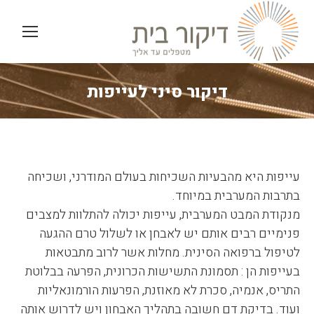
דיקור סיני לעייפות
You are here:
עייפות היא מהבעיות השכיחות בעולם המודרני, ושכיחה
בתרבות המערבית במיוחד.
מנקודת המבט המערבית, עייפות יכולה להתלוות למצבים
פנימיים רבים אותם יש לאבחן או לשלול טרם ההגעה
לטיפול ברפואה הסינית. מחלות אשר לרוב מתבטאות
בעייפות הן : תסמונת התשישות הכרונית, הפרעה בבלוטת
התריס, אנמיה, סכרת לא מאוזנת, הפרעות הורמונאליות
ועוד. בדיקת דם חשובה בתהליך האבחון ויש לדרוש אותה