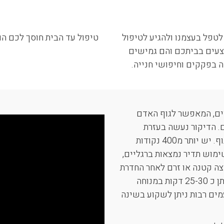
לטפל בעצמנו ולהגיע לטיפול
טיפול עד הבית חוסך לכם הוצ
צעים בביתכם והם גמישים
ה בפקקים וחיפושי חנייה.
ניים, המאפשר לגוף האדם
ם. הדיקור נעשה בעזרת
מחטים דקות וחד פעמיות המוחדרות לנקודות מפתח בגוף. יש יותר מ400 נקודות
ימוש תדיר נמצאות ברגליים,
יצה קטנה או זרם לאחר החדרת
המחט. לאחר שכל המחטים מונחות במקומן, שוהים איתן כ 25-30 דקות במנוחה
מים רבות ניתן לשקוע בשינה