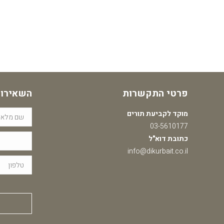
פרטי התקשרות
השאירו 
מוקד לקביעת תורים
03-5610177
כתובת דוא"ל
info@dikurbait.co.il
Please
leave
this
field