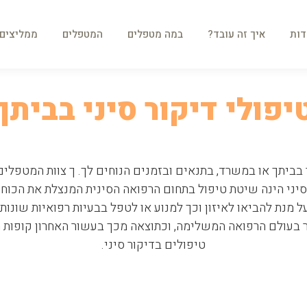
ות
איך זה עובד?
במה מטפלים
המטפלים
ממליצים
דות
איך זה עובד?
במה מטפלים
המטפלים
ממליצים
יפולי דיקור סיני בביתך
בביתך או במשרד, בתנאים ובזמנים הנוחים לך. ך צוות המטפלי
סיני הינה שיטת טיפול בתחום הרפואה הסינית המנצלת את הכוח
ל מנת להביאו לאיזון וכך למנוע או לטפל בבעיות רפואיות שונות.
הנדרש ביותר בעולם הרפואה המשלימה, וכתוצאה מכך בעשור האחרון קו
טיפולים בדיקור סיני.