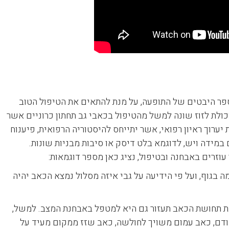
ספר היבטים של התופעה, על מנת להתאים את הטיפול הטוב
יכולת לזוז שונה למשל מהטיפול בכאבי גב תחתון כרוניים אשר
רוך ראיון רפואי, אשר יתייחס להיסטוריה הרפואית, פיענוח
מידה ויש, לדוגמא בלט דיסק או סיבות מבניות שונות.
וזרים באבחנה ובטיפול, נציג כאן מספר דוגמאות:
ה בגוף, ועל פי הידיעה על גבי איזה מסלול נמצא הכאב יהיה
נת תחושת הכאב תעזור גם היא למטפל באבחנת המצב. למשל,
 ודם, כאב עמום משויך לחולשה, כאב שזז ממקום מעיד על