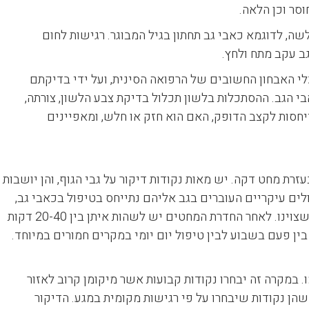
לשה, לדוגמא כאבי גב תחתון בגיל המבוגר. רגישות לחום
גב עקב מתח ולחץ.
לי האבחון החשובים של הרפואה הסינית, ועל ידי בדיקתם
 הגב. ההסתכלות בלשון תכלול בדיקת צבע הלשון, צורתה,
יחסות לקצב הדופק, האם הוא חזק או חלש, ומאפיינים
זרת מחט דקה. יש מאות נקודות דיקור על גבי הגוף, והן יושבות
ים עיקריים העוברים בגב אליהם נתייחס בטיפול בכאבי גב,
והם יבחרו לפי מיקום הכאב, אופיו והנתונים הנוספים שצוינו. לאחר החדרת המחטים יש לשהות איתן בין 20-40 דקות
בין פעם בשבוע לבין טיפול יום יומי במקרים חמורים במיוחד.
. במקרה זה יבחרו נקודות קבועות אשר מיקומן קרוב לאזור
עייתי, וכן נקודות המכונות Ashi או Trigger Points, שהן נקודות שיבחרו על פי רגישות מקומית במגע. הדיקור