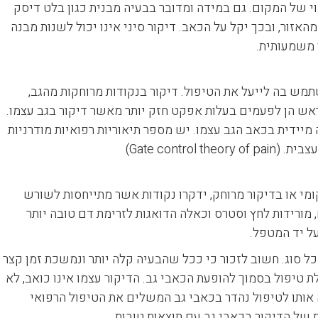
וי של המקום. גם במידה ומדובר בבעיה מבנית כגון בלט דיסק
האזור, ובכך יקל על הכאב. דיקור סיני אינו יכול לשנות מבנה
 משמעותית.
תמש בה לייעל את הטיפול. דיקור בנקודות מרוחקות מהגב,
אש הן לפעמים בעלות אפקט חזק יותר מאשר דיקור בגב עצמו.
יידית בכאב הגב עצמו. יש מספר תיאוריות רפואיות מודרניות
Gate contr)
מי או בדיקור מרוחק, ידקרו נקודות אשר מתייחסות לשורש
 מורידות לחץ וסטרס וכאלה הדואגות לזרימת דם טובה יותר
ל יד המטפל.
כל סוג. חשוב לזכור כי ככל שהבעיה קלה יותר ונמשכת זמן קצר
לת טיפול בסמוך להופעת הכאבי גב. הדיקור עצמו אינו כואב, לא
ה אותו לטיפול נהדר בכאבי גב המשלים את הטיפול הרפואי
 של הדיקור בכאבי גב עם תוצאות טובות.