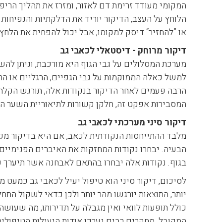
המקומי מעודד זרימת דם לאזור, ומזרז את תהליך הריפ
הלוחץ על העצב, הדיקור יוריד את הדלקתיות והנפיחות מ
או ”להחזיר“ דיסק למקומו, אבל יכול להפחית את הלחץ
דיקור מרוחק - דיסטאלי לכאבי גב
מערכת המסלולים על גבי הגוף היא מורכבת, וניתן להש
למשל כאלה הממוקמות על גבי הגפיים, הרגליים או הר
הרבה פעמים לאחר הדיקור בנקודות אלה, תורגש הקלה מ
המסבירות אפקט זה, חלקן קשורות לתיאוריית השער העצבית. (ol theory of pain
דיקור סיני מערכתי לכאבי גב
מלבד ההתייחסות הנקודתית לכאב, אם היא בדיקור מקו
הבעיה. יבחרו נקודות המחזקות את האיברים הפנימיים,
בגוף. נקודות אלה יבחרו בהתאם לאבחנה אשר תיערך ע
לסיכום, דיקור סיני הוא טיפול יעיל לכאבי גב כמעט מ
יותר, התוצאות יורגשו מהר יותר ולכן כדאי לשקול התח
כולל תופעות לוואי ואין מגבלה על תדירותו, מה שעוש
המקובל. מחקרים רבים נערכו אודות היעילות הטיפולית