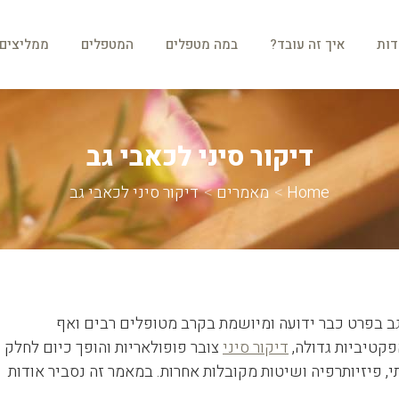
ות
איך זה עובד?
במה מטפלים
המטפלים
ממליצים
דות
איך זה עובד?
במה מטפלים
המטפלים
ממליצים
דיקור סיני לכאבי גב
You are here:
Home
מאמרים
דיקור סיני לכאבי גב
 גב בפרט כבר ידועה ומיושמת בקרב מטופלים רבים ואף
פקטיביות גדולה,
דיקור סיני
צובר פופולאריות והופך כיום לחלק
, פיזיותרפיה ושיטות מקובלות אחרות. במאמר זה נסביר אודות