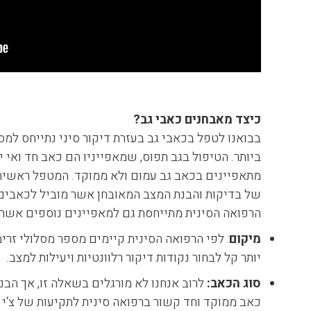
כיצד מאבחנים כאבי גב?
בבואנו לטפל בכאבי גב בעזרת דיקור סיני נתייחס למ
ביותר. הטיפול בגב תפוס, שמאפייניו הם כאב חד ואי 
מתאפיינים בכאב גב עמום ולא ממוקד. המטפל ראשית יע
של בדיקות והבנת המצב המאובחן אשר מוביל לכאבים ב
הרפואה הסינית מתייחסת גם למאפיינים נוספים אשר ע
מיקום
: לפי הרפואה הסינית קיימים מספר מסלולי זרימ
יותר קל לבחור נקודות דיקור רלוונטיות ויעילות למצב.
סוג הכאב:
לרוב אנחנו לא מורגלים בשאלה זו, אך הב
כאב ממוקד וחד קשור ברפואה סינית לתקיעות של צ‘י