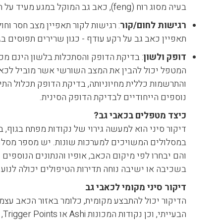
בעיה מסוג רוח (feng), כאב גב המוקל במגע מעיד על חוסר וכן הלאה.
רגישות לחום/קור
: רגישות לקור תאפיין מצב חסר וחו
תאפיין כאב גב על רקע עודף - כגון שרירים תפוסים ב
דופק ולשון
: בדיקת הדופק והסתכלות בלשון הינם מכ
המטפל יכול להבין את המצב השורשי אשר מוביל לכאבי
והתרשמות כללית מחיוניותה, בדיקת הדופק תכלול התי
נוספים הייחודיים לבדיקת הדופק הסינית.
כיצד מטפלים בכאבי גב?
דיקור סיני הוא למעשה גירוי של נקודות מפתח בגוף, בע
במסלולים המשויכים למערכות שונות. יש מספר מסלול
בשכיבה או ישיבה נוחה תדירות הטיפולים יכולה לנוע 
דיקור סיני מקומי לכאבי גב
הדיקור יכול להתבצע מקומית, כלומר באזור הכאב עצמו
הב