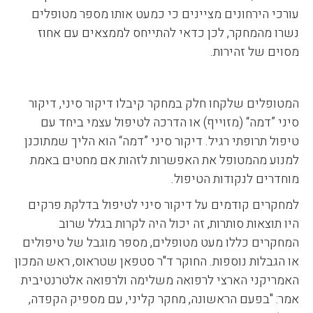
עורכי הירחונים מציינים כי כמעט אותו מספר מטופלים
נשרו מהמחקר, לכן כדאי להתייחס לממצאים עם אחוז
מסוים של זהירות.
המטופלים שלקחו חלק במחקר קיבלו דיקור סיני, דיקור
סיני ”דמה“ (מזוייף) או הדרכה לטיפול עצמי ביחד עם
טיפול תרופתי רגיל. דיקור סיני ”דמה“ הוא הליך שמתוכנן
למנוע מהמטופל את האפשרות לזהות אם מחטים באמת
מוחדרים לנקודות הטיפול.
למחקרים קודמים על דיקור סיני לטיפול בדלקת פרקים
היו תוצאות סותרות, זה יכול היה לקרות בגלל שרוב
המחקרים כללו מעט מטופלים, מספר מוגבל של טיפולים
או הגבלות נוספות. החוקר ד"ר סטפאן שטראוס, ראש המכון
האמריקני הארצי לרפואה משלימה ולרפואה אלטרנטיבית
אמר: "בפעם הראשונה, מחקר קליני, עם מספיק הקפדה,