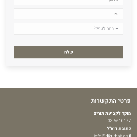
Please
leave
this
field
empty.
פרטי התקשרות
מוקד לקביעת תורים
03-5610177
כתובת דוא"ל
info@dikurbait.co.il