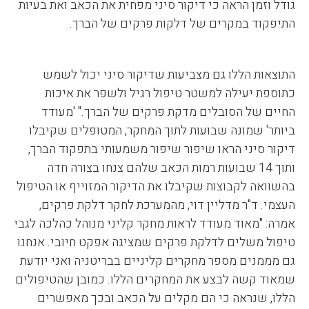
גודל וזמן הראה כי דיקור סיני מפחית את הכאב ואת בעיות
התיפקוד במקרים של דלקות פרקים של הברך.
התוצאות הללו גם מצביעות שדיקור סיני יכול לשמש
כתוספת יעילה למשטר טיפול רגיל ולשפר את איכות
החיים של הסובלים מדקת פרקים של הברך." 'מעודד
ביותר' שמונה שבועות לתוך המחקר, המטופלים שקיבלו
דיקור סיני הראו שיפור שיפור משמעותי בתפקוד הברך,
ותוך 14 שבועות רמות הכאב שלהם צנחו בצורה חדה
בהשוואה לקבוצות שקיבלו את הדיקור המזוייף או הטיפול
העצמי. ד"ר מדליין דוי, מהמערכת לחקר דלקת פרקים,
אמרה: "מאוד מעודד לראות מחקר קליני מנוהל כהלכה לגבי
טיפול משלים לדלקת פרקים שמציגה אפקט חיובי. אנחנו
גם מממנים מספר מחקרים קליניים בבריטניה ואני יודעת
שמאוד קשה לבצע את המחקרים הללו. כמובן שהטיפולים
הללו, שנראה כי הם מקלים על הכאב ובכך מאפשרים