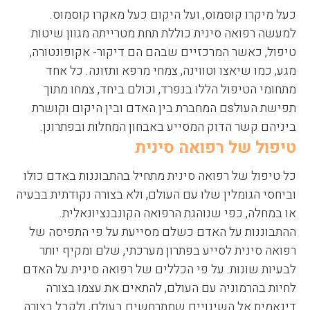
כעל מיקרו קוסמוס, ועל היקום כעל מאקרו קוסמוס.
למעשה רפואה סינית כוללת תחת מטרייתה מגוון שיטות
טיפול, כאשר המרכזיים שבהם הם דיקור- אקופונטורה,
מגע, כמו שיאצו וטווינה, צמחי מרפא ותזונה. כל אחד
מתחומי הטיפול הללו בנפרד, וכולם ביחד, צמחו מתוך
תפישת העולsם המחברת בין האדם ובין היקום וקושרת
ביניהם קשר הדוק המסייע באבחון המחלות ובפתרונן.
טיפול של רפואה סינית
כל טיפול של רפואה סינית מתחיל בהתבוננות באדם כולו
וביחסי הגומלין שלו עם העולם, ולא בצורה נקודתית בבעיה
או במחלה, כפי שנוהגת הרפואה הקונבנציונאלית.
ההתבוננות על האדם כשלם מסייעת על פי התפיסה של
רפואה סינית לסייע בפתרון מערכתי, שלם ומקיף יותר
לבעיות שונות. על פי הכללים של רפואה סינית על האדם
לחיות בהרמוניה עם העולם, להתאים את עצמו בצורה
דינאמית אל השינויים שמתרחשים בעולם, ולקבל בצורה