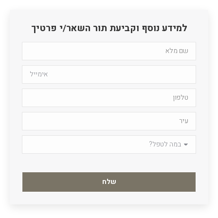
למידע נוסף וקביעת תור השאר/י פרטיך
Please
leave
this
field
empty.