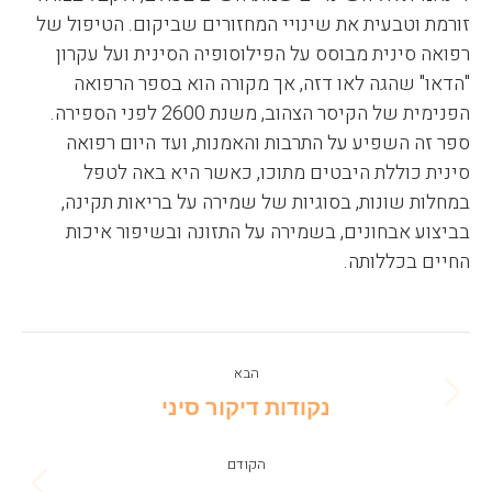
זורמת וטבעית את שינויי המחזורים שביקום. הטיפול של
רפואה סינית מבוסס על הפילוסופיה הסינית ועל עקרון
"הדאו" שהגה לאו דזה, אך מקורה הוא בספר הרפואה
הפנימית של הקיסר הצהוב, משנת 2600 לפני הספירה.
ספר זה השפיע על התרבות והאמנות, ועד היום רפואה
סינית כוללת היבטים מתוכו, כאשר היא באה לטפל
במחלות שונות, בסוגיות של שמירה על בריאות תקינה,
בביצוע אבחונים, בשמירה על התזונה ובשיפור איכות
החיים בכללותה.
Post
הבא
navigation
Next
נקודות דיקור סיני
post:
הקודם