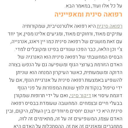
על כל אלו ועוד, במאמר הבא.
רפואה סינית ומאפייניה
רפואה סינית
היא רפואה אלטרנטיבית, שמקורותיה
עתיקים מאוד, ורחוקים מאוד, ומגיעים אלינו מסין, אך יחד
עם זאת מושגים של רפואה סינית כמו יין ויאנג, אנרגייה,
צ'י וכן הלאה, כבר הפכו שגורים בפינו ומקובלים למדי.
הבסיס המחשבתי של רפואה סינית הוא האנרגיה של
האדם הזורמת בערוצי הגוף ומשפיעה גם על הנפש בצורה
הדוקה ומשמעותית, כאשר העיקרון המנחה הוא שניתן
להשפיע באמצעות רפואה סינית על אנרגיית הגוף, אם על
ידי טיפול בנקודות לחץ שונות המפוזרות על פני הגוף
דוגמת עיסוי או
דיקור סיני
, ואם על ידי תרופות שמקורן
בבעלי חיים ובצמחים. המחשבה שעומדת בבסיס רפואה
סינית היא כי ישנם יחסים מיוחדים בין העולם, היקום, ובין
האדם עצמו, המשפיעים זה על זה, מתאימים זה לזה,
מתחברים ומאזנים זה את זה. ההסתכלות על האדם היא