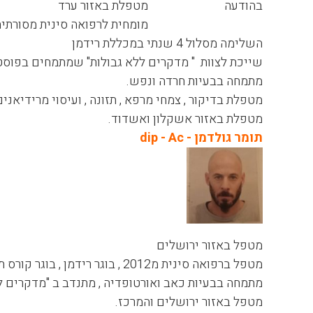
מטפלת באזור ערד
מומחית לרפואה סינית מסורתית
השלימה מסלול 4 שנתי במכללת רידמן
שייכת לצוות " מדקרים ללא גבולות" שמתמחים בפוסט
מתמחה בבעיות חרדה ונפש.
מטפלת בדיקור , צמחי מרפא , תזונה , ועיסוי מרידיאנים
מטפלת באזור אשקלון ואשדוד.
תומר גולדמן - dip - Ac
מטפל באזור ירושלים
מטפל ברפואה סינית מ2012 , בוגר רידמן , בוגר קורס תאוריית המרידיאנים .
מתמחה בבעיות כאב ואורטופדיה , מתנדב ב "מדקרים לל
מטפל באזור ירושלים והמרכז.