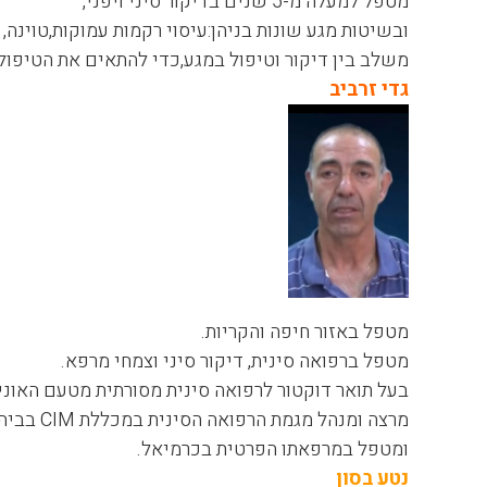
מטפל למעלה מ-5 שנים בדיקור סיני ויפני,
ובשיטות מגע שונות בניהן:עיסוי רקמות עמוקות,טוינה,
משלב בין דיקור וטיפול במגע,כדי להתאים את הטיפול 
גדי זרביב
מטפל באזור חיפה והקריות.
מטפל ברפואה סינית, דיקור סיני וצמחי מרפא.
בעל תואר דוקטור לרפואה סינית מסורתית מטעם האוני
מרצה ומנהל מגמת הרפואה הסינית במכללת
CIM
בביה"
ומטפל במרפאתו הפרטית בכרמיאל.
נטע בסון