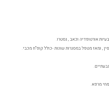
עיות אורטופדיה וכאב , גסטרו.
ין , ומאז מטפל במסגרות שונות -כולל קופ"ח מכבי.
גבעתיים.
צמחי מרפא.