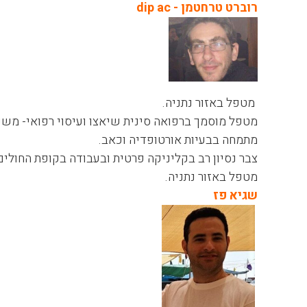
רוברט טרחטמן - dip ac
מטפל באזור נתניה.
מטפל מוסמך ברפואה סינית שיאצו ועיסוי רפואי- משנת 2009 . בוגר הקולג לרפואה משלי
מתמחה בבעיות אורטופדיה וכאב.
צבר נסיון רב בקליניקה פרטית ובעבודה בקופת החולים
מטפל באזור נתניה.
שגיא פז