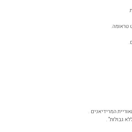
 טראומה.
.
א גבולות" .