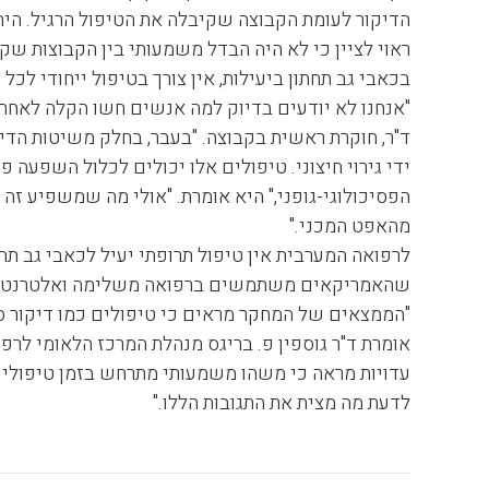
הדיקור לעומת הקבוצה שקיבלה את הטיפול הרגיל. הית
ראוי לציין כי לא היה הבדל משמעותי בין הקבוצות שק
בכאבי גב תחתון ביעילות, אין צורך בטיפול ייחודי לכל
"אנחנו לא יודעים בדיוק למה אנשים חשו הקלה לאחר ה
ד"ר, חוקרת ראשית בקבוצה. "בעבר, בחלק משיטות הדי
ידי גירוי חיצוני. טיפולים אלו יכולים לכלול השפעה
הפסיכולוגי-גופני," היא אומרת. "אולי מה שמשפיע 
מהאפט המכני."
שהאמריקאים משתמשים ברפואה משלימה ואלטרנטיבית
"הממצאים של המחקר מראים כי טיפולים כמו דיקור סיני
אומרת ד"ר גוספין פ. בריגס מנהלת המרכז הלאומי לר
עדויות מראה כי משהו משמעותי מתרחש בזמן טיפולי ד
לדעת מה מצית את התגובות הללו."