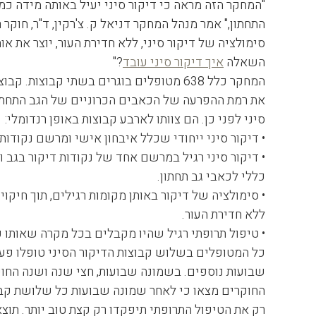
"המחקר הזה מראה כי דיקור סיני יעיל באותה מידה כמ
התחתון," אמר מנהל המחקר דניאל ק. צ'רקין, ד"ר, חוק
סימולציה של דיקור סיני, ללא חדירת העור, יוצר את א
השאלה
איך דיקור סיני עובד
?"
המחקר כלל 638 מטופלים בוגרים בשתי קבוצ
סיני לפני כן. הם צוותו לארבע קבוצות באופן רנדומלי:
• דיקור סיני ייחודי שכלל איבחון אישי ומרשם נקודות 
• דיקור סיני רגיל במרשם אחד של נקודות דיקור בגב
כללי לכאבי גב תחתון.
• סימולציה של דיקור באותן מקומות רגילים, תוך חי
ללא חדירת העור.
• טיפול תרופתי רגיל שהיו מקבלים בכל מקרה שאותו 
כל המטופלים בשלוש קבוצות הדיקור הסיני טופלו פ
שבועות נוספים. בשמונה שבועות, חצי שנה ושנה החו
החוקרים מצאו כי לאחר שמונה שבועות כל שלושת קבו
רק את הטיפול התרופתי תיפקדו רק קצת טוב יותר. תו