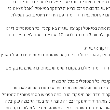
ו טיפולים אחרים שנמצאו כיעילים לכאבים כרוניים בגב
ר ראשי בקבוצת מרכז בריאות למחקר בסיאטל. "אבל מצאנו כי
ותם יתרונות כמו דיקור סיני עם החדרת מחטים, ואז נשאלת
ות. קבוצה אחת בסיאטל וקבוצה שנייה באוקלנד. כל המטופלים דירגו
את רמת ההפרעה של הכאבים הכרוניים של הגב התחתון כלפחות 3 במדד מ-0 עד 10. אף אחד מהם לא טופל בדיקור
דיקור אישיות.
 ובחלק האחורי של הרגלים, מה שמומחים מחשיבים כיעיל באופן
קוי דיקור סיני אולם במקום השימוש במחטים השתמשו בקיסם
קיבלו כל המטופלים בכל הקבוצות.
עמיים בשבוע לשלושה שבועות ואז פעם בשבוע לארבעה
קרים מדדו את תיפקוד הגב וכמה הפריעו הסימפטומים למטופל.
צות הדיקור תיפקדו בצורה טובה יותר בעוד הקבוצה שקיבלה
צאות התיפקוד השתפרו בצורה משמעותית לכל שלושת קבוצות