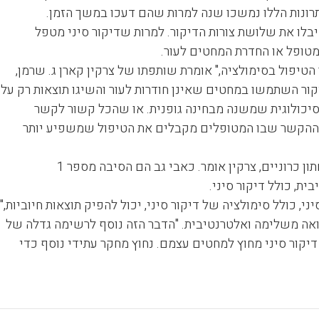
רונות הללו נמשכו שנה למרות שהם דעכו במשך הזמן.
יבלו את שלושת צורות הדיקור. למרות שדיקור סיני מטפל
 מטופל או החדרת המחטים לעור.
טיפול בסימולציה," אומרת שותפתו של צרקין קארן ג. שרמן,
קור השתמשו במחטים שאינן חודרות לעור והשיגו תוצאות רק על
 פסיכולוגית שמשנה מבחינה גופנית. או שהכל קשור לקשר
זה ההקשר שבו המטופלים מקבלים את הטיפול שמשפיע יותר
לרפואה המערבית אין טיפול תרופתי יעיל לכאבי גב תחתון כרוניים, צרקין אומר. כאבי גב הם הסיבה מספר 1
, כולל דיקור סיני.
, כולל סימולציה של דיקור סיני, יכול להפיק תוצאות חיוביות,"
פואה משלימה ואלטרנטיבית. "הדבר הזה נוסף לרשימה גדלה של
יקור סיני מחוץ למחטים עצמם. נחוץ מחקר עתידי נוסף כדי