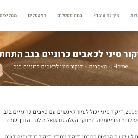
ות
איך זה עובד?
במה מטפלים
המטפלים
ממליצים
דות
איך זה עובד?
במה מטפלים
המטפלים
ממליצים
קור סיני לכאבים כרוניים בגב התחתו
You are here:
Home
מאמרים
דיקור סיני לכאבים כרוניים בגב…
לפי המחקר הגדול מסוגו בארה"ב שפורסם ב-11 למאי 2009, דיקור סיני יכול לעזור לאנשים עם כאבים כרונייים בגב
ילויות היומיומיות. המחקר העלה גם שאלות לגבי הדרך שבה
 לשלושת קבוצות המבחן: דיקור ייחודי, דיקור רגיל וסימולציה